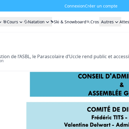
Connexion
Créer un compte
🎯Cours
💦Natation
⛷️Ski & Snowboard
🏃Cross
Autres
Atte
tion de l’ASBL, le Parascolaire d’Uccle rend public et acces
on