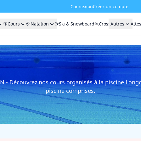
Connexion
Créer un compte
🎯Cours
💦Natation
⛷️Ski & Snowboard
🏃Cross
Autres
Atte
- Découvrez nos cours organisés à la piscine Longc
piscine comprises.