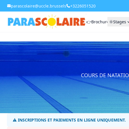
parascolaire@uccle.brussels
+3226051520
👉Brochure
🌞Stages
COURS DE NATATION 
⚠️ INSCRIPTIONS ET PAIEMENTS EN LIGNE UNIQUEMENT.