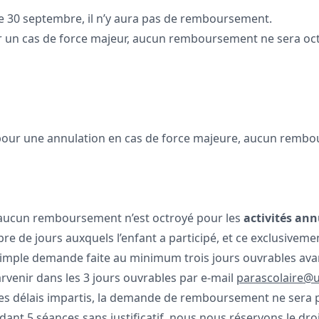
 le 30 septembre, il n’y aura pas de remboursement.
 pour un cas de force majeur, aucun remboursement ne sera o
aire pour une annulation en cas de force majeure, aucun rem
, aucun remboursement n’est octroyé pour les
activités an
de jours auxquels l’enfant a participé, et ce exclusivement
simple demande faite au minimum trois jours ouvrables ava
arvenir dans les 3 jours ouvrables par e-mail
parascolaire@u
s les délais impartis, la demande de remboursement ne sera 
ant 5 séances sans justificatif, nous nous réservons le dro