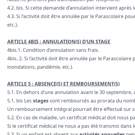
4.2. bis. Si cette demande d’annulation intervient après
4.3. Si l’activité doit être annulée par le Parascolaire
etc.).
ARTICLE 4BIS : ANNULATION(S) D’UN STAGE
4bis.1. Condition d’annulation sans frais.
4bis. 2. Si l’activité doit être annulée par le Parascol
inondations, pandémie, etc.).
ARTICLE 5 : ABSENCE(S) ET REMBOURSEMENT(S)
5.1. En dehors d’une annulation avant le 30 septembre
5.1. bis Les
stages
sont remboursés au prorata du nombre 
Un remboursement intégral pourrait être effectué sur 
5.2. En cas de maladie, un certificat médical doit nous p
Si le certificat médical ne nous a pas été transmis dan
5.3. Si un enfant est absent aux
activités annuelles
pend