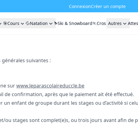
Connexion
Créer un compte
🎯Cours
💦Natation
⛷️Ski & Snowboard
🏃Cross
Autres
Atte
 générales suivantes :
igne sur
www.leparascolaireduccle.be
-mail de confirmation, après que le paiement ait été effectué.
r un enfant de groupe durant les stages ou d’activité si celui
s et/ou stages sont complet(e)s, ou trois jours avant afin de