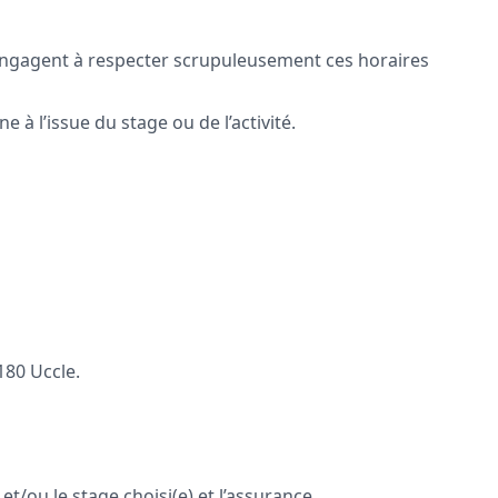
s s’engagent à respecter scrupuleusement ces horaires
 à l’issue du stage ou de l’activité.
180 Uccle.
et/ou le stage choisi(e) et l’assurance.