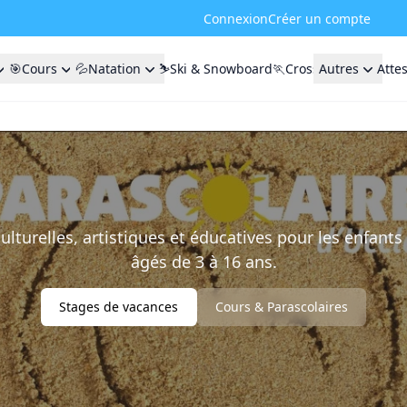
Connexion
Créer un compte
🎯Cours
💦Natation
⛷️Ski & Snowboard
🏃Cross
Autres
Atte
culturelles, artistiques et éducatives pour les enfants 
âgés de 3 à 16 ans.
Stages de vacances
Cours & Parascolaires