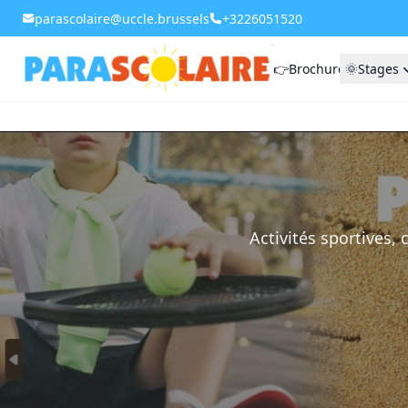
parascolaire@uccle.brussels
+3226051520
👉Brochure
🌞Stages
Activités sportives, 