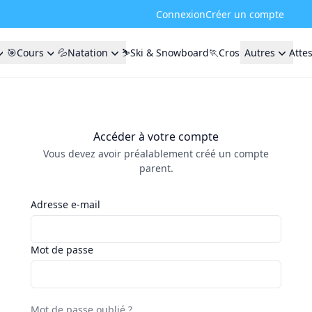
Connexion
Créer un compte
🎯Cours
💦Natation
⛷️Ski & Snowboard
🏃Cross
Autres
Atte
Accéder à votre compte
Vous devez avoir préalablement créé un compte
parent.
Adresse e-mail
Mot de passe
Mot de passe oublié ?