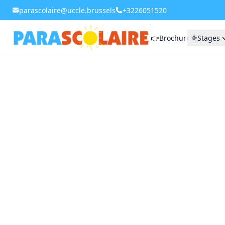
parascolaire@uccle.brussels
+3226051520
👉Brochure
🌞Stages